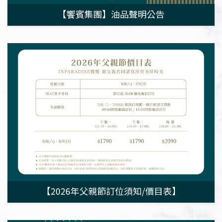
【饗賓集團】油品聲明公告
【2026年父親節訂位須知/價目表】