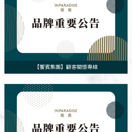
【饗賓集團】顧客關懷專線