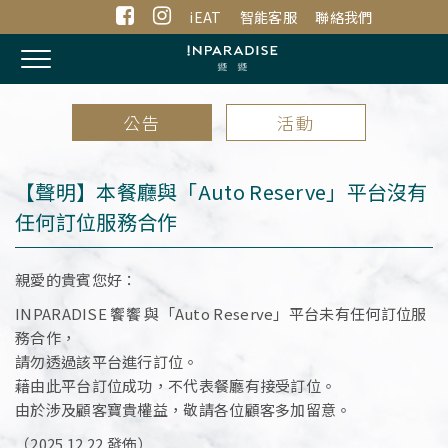
iEAT
智能客服
聯絡我們
Toggle
navigation
公告
活動
【聲明】本餐廳與「Auto Reserve」平台沒有
任何訂位服務合作
親愛的貴賓您好：
INPARADISE 饗饗 與「Auto Reserve」平台
未有任何訂位服
務合作
，
請勿透過該平台進行訂位。
藉由此平台訂位成功，不代表餐廳有接受訂位。
由於涉及顧客寶貴權益，敬請各位顧客多加留意。
（2025.12.22 發佈）