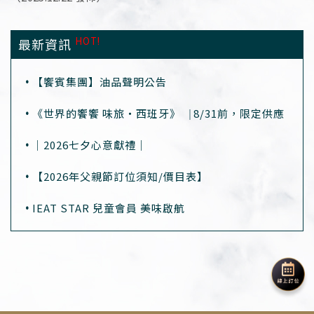
HOT!
最新資訊
【饗賓集團】油品聲明公告
《世界的饗饗 味旅・西班牙》⎹ 8/31前，限定供應
｜2026七夕心意獻禮｜
【2026年父親節訂位須知/價目表】
IEAT STAR 兒童會員 美味啟航