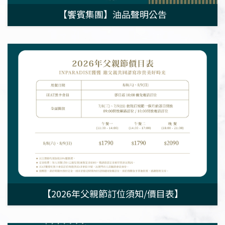
【饗賓集團】油品聲明公告
【2026年父親節訂位須知/價目表】