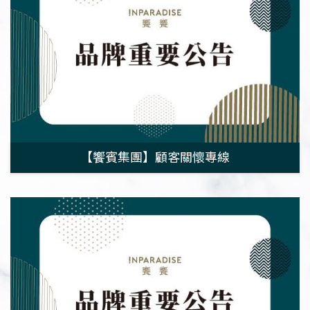
【饗賓集團】顧客關懷專線